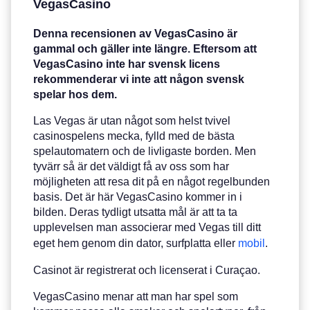
VegasCasino
Denna recensionen av VegasCasino är
gammal och gäller inte längre. Eftersom att
VegasCasino inte har svensk licens
rekommenderar vi inte att någon svensk
spelar hos dem.
Las Vegas är utan något som helst tvivel
casinospelens mecka, fylld med de bästa
spelautomatern och de livligaste borden. Men
tyvärr så är det väldigt få av oss som har
möjligheten att resa dit på en något regelbunden
basis. Det är här VegasCasino kommer in i
bilden. Deras tydligt utsatta mål är att ta ta
upplevelsen man associerar med Vegas till ditt
eget hem genom din dator, surfplatta eller
mobil
.
Casinot är registrerat och licenserat i Curaçao.
VegasCasino menar att man har spel som