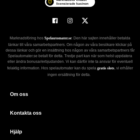
licensierade kasinon
Marknadsföring hos
Spelautomater.se
: Den här sajten innehåller betalda
länkar till våra samarbetspartners. Om någon av våra besökare klickar på
dessa länkar och gör en insättning hos någon av våra samarbetspartners får
Spelautomater.se betalt för detta. Tredje part kan när som helst uppdatera
eller ändra bonusar/erbjudanden. Vi kan därför inte ta ansvar för eventuell
felaktig information. Hos spelautomater kan du spela
gratis slots
, vi erhåller
ingen ersättning för detta.
Om oss
Kontakta oss
Hjälp