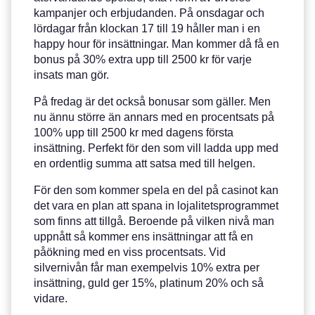
kampanjer och erbjudanden. På onsdagar och
lördagar från klockan 17 till 19 håller man i en
happy hour för insättningar. Man kommer då få en
bonus på 30% extra upp till 2500 kr för varje
insats man gör.
På fredag är det också bonusar som gäller. Men
nu ännu större än annars med en procentsats på
100% upp till 2500 kr med dagens första
insättning. Perfekt för den som vill ladda upp med
en ordentlig summa att satsa med till helgen.
För den som kommer spela en del på casinot kan
det vara en plan att spana in lojalitetsprogrammet
som finns att tillgå. Beroende på vilken nivå man
uppnått så kommer ens insättningar att få en
påökning med en viss procentsats. Vid
silvernivån får man exempelvis 10% extra per
insättning, guld ger 15%, platinum 20% och så
vidare.