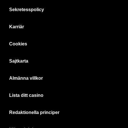
Sekretesspolicy
Karriär
Cookies
Sajtkarta
Almänna villkor
Lista ditt casino
Redaktionella principer