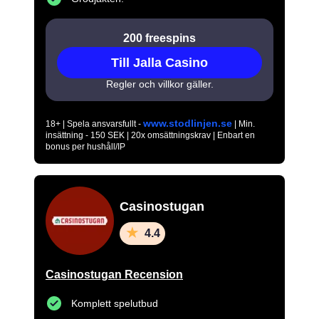
200 freespins
Till Jalla Casino
Regler och villkor gäller.
www.stodlinjen.se
18+ | Spela ansvarsfullt -
| Min.
insättning - 150 SEK | 20x omsättningskrav | Enbart en
bonus per hushåll/IP
Casinostugan
4.4
Casinostugan Recension
Komplett spelutbud