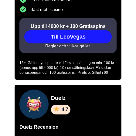
Bäst mobilcasino
Upp till 4000 kr + 100 Gratisspins
Till LeoVegas
Regler och villkor gäller.
18+. Gäller nya spelare vid första insättningen min. 100 kr
(bonus upp till 4 000 kr). 10x omsättningskrav. Få sedan
bonuspengar och 100 gratisspins i Pirots 5. Giltigt i 60
dagar. Regler & villkor gäller. Regler & villkor gäller.
www.stodlinjen.se
www.spelpaus.se
-
. Spela
ansvarsfullt.
Duelz
4.7
Duelz Recension