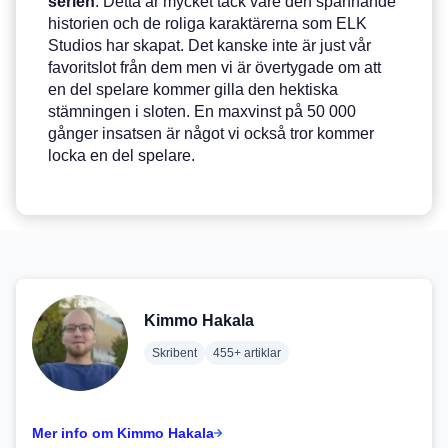
serien
. Detta är mycket tack vare den spännande
historien och de roliga karaktärerna som ELK
Studios har skapat. Det kanske inte är just vår
favoritslot från dem men vi är övertygade om att
en del spelare kommer gilla den hektiska
stämningen i sloten. En maxvinst på 50 000
gånger insatsen är något vi också tror kommer
locka en del spelare.
Kimmo Hakala
Skribent
455+ artiklar
Mer info om Kimmo Hakala