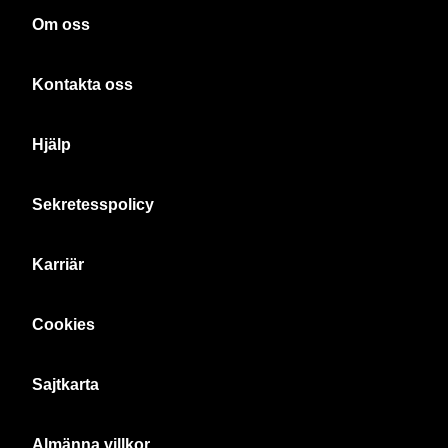
Om oss
Kontakta oss
Hjälp
Sekretesspolicy
Karriär
Cookies
Sajtkarta
Almänna villkor