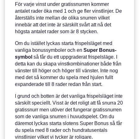
För varje vinst under gratissnurren kommer
antalet rader öka med 1 och ge fler vinstlinjer. De
återställs inte mellan de olika snurren vilket
innebär att det inte är särskilt svårt att nå det
högsta antalet rader som är 8 stycken.
Om du istället lyckas starta frispelsläget med
vanliga bonussymboler och en
Super Bonus-
symbol
så får du ett uppgraderat frispelsläge. I
detta kan du skapa vinstkombinationer både från
vänster till höger och höger till vänster. Inte nog
med det så kommer du spela med hjulen fullt
expanderade till 8 rader redan från start.
I grund och botten är det vanliga frispelsläget inte
särskilt speciellt. Visst är det roligt att få snurra 20
gratissnurr men utöver det fungerar gratissnurren
som de vanliga snurren i huvudspelet. Om du
däremot lyckas starta slotens Super Bonus så får
du spela med 8 rader och hundratusentals
vinstlinjer vilket vi tycker är roligare.