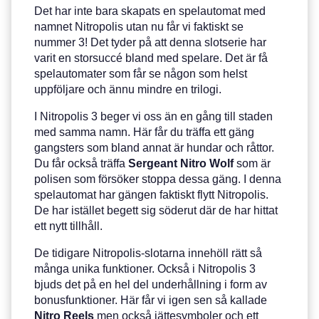
Det har inte bara skapats en spelautomat med
namnet Nitropolis utan nu får vi faktiskt se
nummer 3! Det tyder på att denna slotserie har
varit en storsuccé bland med spelare. Det är få
spelautomater som får se någon som helst
uppföljare och ännu mindre en trilogi.
I Nitropolis 3 beger vi oss än en gång till staden
med samma namn. Här får du träffa ett gäng
gangsters som bland annat är hundar och råttor.
Du får också träffa
Sergeant Nitro Wolf
som är
polisen som försöker stoppa dessa gäng. I denna
spelautomat har gängen faktiskt flytt Nitropolis.
De har istället begett sig söderut där de har hittat
ett nytt tillhåll.
De tidigare Nitropolis-slotarna innehöll rätt så
många unika funktioner. Också i Nitropolis 3
bjuds det på en hel del underhållning i form av
bonusfunktioner. Här får vi igen sen så kallade
Nitro Reels
men också jättesymboler och ett