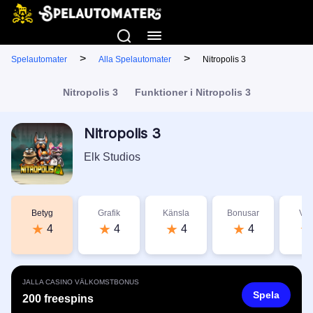
>
>
Spelautomater
Alla Spelautomater
Nitropolis 3
Nitropolis 3
Funktioner i Nitropolis 3
Nitropolis 3
Elk Studios
Betyg
Grafik
Känsla
Bonusar
Vär
4
4
4
4
JALLA CASINO VÄLKOMSTBONUS
Spela
200 freespins