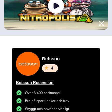
Betsson
4
Betsson Recension
Över 3 400 casinospel
Bra på sport, poker och trav
Snyggt och användarvänligt