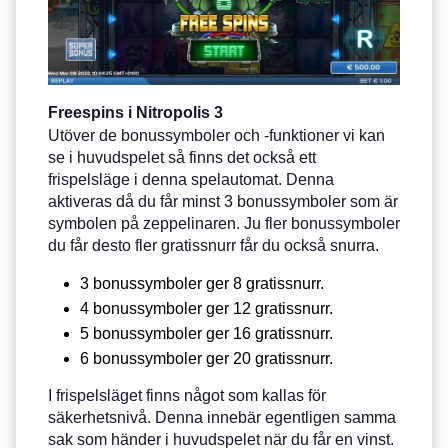
Freespins i Nitropolis 3
Utöver de bonussymboler och -funktioner vi kan
se i huvudspelet så finns det också ett
frispelsläge i denna spelautomat. Denna
aktiveras då du får minst 3 bonussymboler som är
symbolen på zeppelinaren. Ju fler bonussymboler
du får desto fler gratissnurr får du också snurra.
3 bonussymboler ger 8 gratissnurr.
4 bonussymboler ger 12 gratissnurr.
5 bonussymboler ger 16 gratissnurr.
6 bonussymboler ger 20 gratissnurr.
I frispelsläget finns något som kallas för
säkerhetsnivå. Denna innebär egentligen samma
sak som händer i huvudspelet när du får en vinst.