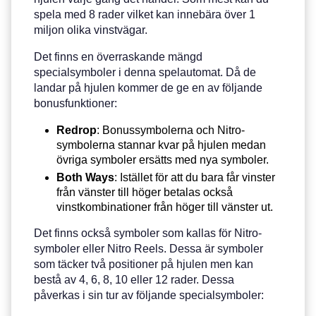
spela med 8 rader vilket kan innebära över 1
miljon olika vinstvägar.
Det finns en överraskande mängd
specialsymboler i denna spelautomat. Då de
landar på hjulen kommer de ge en av följande
bonusfunktioner:
Redrop
: Bonussymbolerna och Nitro-
symbolerna stannar kvar på hjulen medan
övriga symboler ersätts med nya symboler.
Both Ways
: Istället för att du bara får vinster
från vänster till höger betalas också
vinstkombinationer från höger till vänster ut.
Det finns också symboler som kallas för Nitro-
symboler eller Nitro Reels. Dessa är symboler
som täcker två positioner på hjulen men kan
bestå av 4, 6, 8, 10 eller 12 rader. Dessa
påverkas i sin tur av följande specialsymboler: