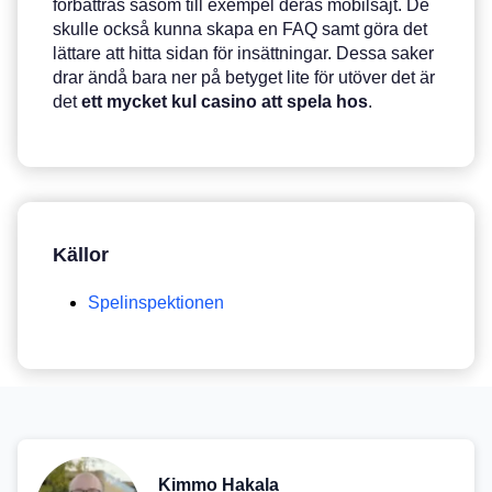
förbättras såsom till exempel deras mobilsajt. De
skulle också kunna skapa en FAQ samt göra det
lättare att hitta sidan för insättningar. Dessa saker
drar ändå bara ner på betyget lite för utöver det är
det
ett mycket kul casino att spela hos
.
Källor
Spelinspektionen
Kimmo Hakala