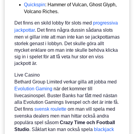
Quickspin
: Hammer of Vulcan, Ghost Glyph,
Volcano Riches.
Det finns en skild lobby för slots med
progressiva
jackpottar
. Det finns några dussin sådana slots
men vi gillar inte att man inte kan se jackpottarnas
storlek genast i lobbyn. Det skulle göra allt
mycket enklare om man inte skulle behöva klicka
sig in i spelet för att få veta hur stor en viss
jackpott är.
Live Casino
Bethard Group Limited verkar gilla att jobba med
Evolution Gaming
när det kommer till
livecasinospel. Buster Banks har fått med nästan
alla Evolution Gamings livespel och det är inte få.
Det finns
svensk roulette
om man vill spela med
svenska dealers men man hittar också andra
populära spel såsom
Crazy Time och Football
Studio
. Såklart kan man också spela
blackjack