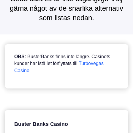
gärna något av de snarlika alternativ
som listas nedan.
OBS:
BusterBanks finns inte längre. Casinots
kunder har istället förflyttats till
Turbovegas
Casino
.
Buster Banks Casino