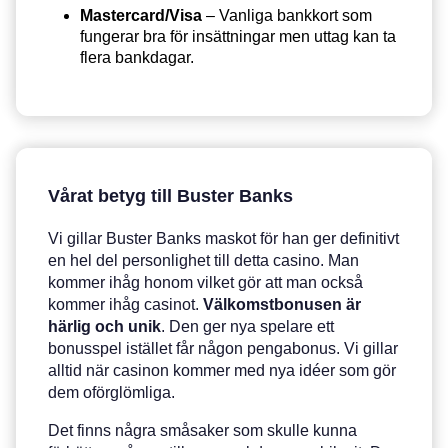
Mastercard/Visa
– Vanliga bankkort som
fungerar bra för insättningar men uttag kan ta
flera bankdagar.
Vårat betyg till Buster Banks
Vi gillar Buster Banks maskot för han ger definitivt
en hel del personlighet till detta casino. Man
kommer ihåg honom vilket gör att man också
kommer ihåg casinot.
Välkomstbonusen är
härlig och unik
. Den ger nya spelare ett
bonusspel istället får någon pengabonus. Vi gillar
alltid när casinon kommer med nya idéer som gör
dem oförglömliga.
Det finns några småsaker som skulle kunna