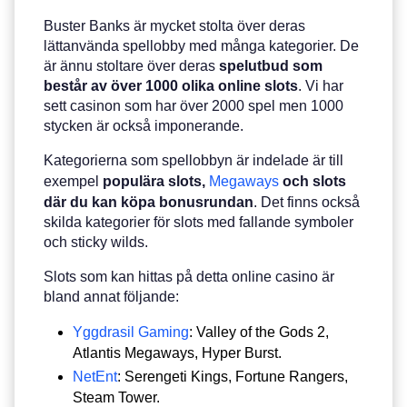
Buster Banks är mycket stolta över deras
lättanvända spellobby med många kategorier. De
är ännu stoltare över deras
spelutbud som
består av över 1000 olika online slots
. Vi har
sett casinon som har över 2000 spel men 1000
stycken är också imponerande.
Kategorierna som spellobbyn är indelade är till
exempel
populära slots,
Megaways
och slots
där du kan köpa bonusrundan
. Det finns också
skilda kategorier för slots med fallande symboler
och sticky wilds.
Slots som kan hittas på detta online casino är
bland annat följande:
Yggdrasil Gaming
: Valley of the Gods 2,
Atlantis Megaways, Hyper Burst.
NetEnt
: Serengeti Kings, Fortune Rangers,
Steam Tower.