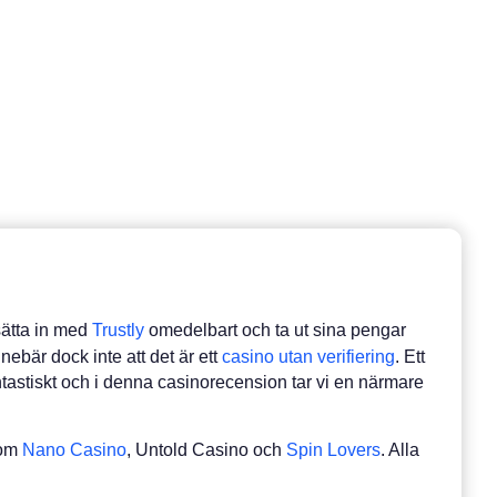
ätta in med
Trustly
omedelbart och ta ut sina pengar
nnebär dock inte att det är ett
casino utan verifiering
. Ett
 fantastiskt och i denna casinorecension tar vi en närmare
som
Nano Casino
, Untold Casino och
Spin Lovers
. Alla