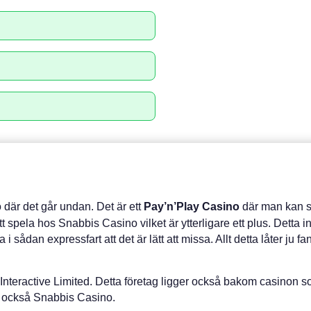
där det går undan. Det är ett
Pay’n’Play Casino
där man kan s
tt spela hos Snabbis Casino vilket är ytterligare ett plus. Detta i
a i sådan expressfart att det är lätt att missa. Allt detta låter ju
 Interactive Limited. Detta företag ligger också bakom casinon 
r också Snabbis Casino.