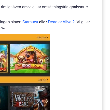
r rimligt även om vi gillar omsättningsfria gratissnurr
tingen sloten
Starburst
eller
Dead or Alive 2
. Vi gillar
 val.