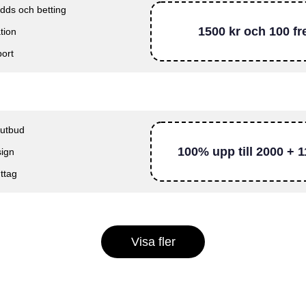
dds och betting
1500 kr och 100 fr
tion
ort
lutbud
100% upp till 2000 + 1
sign
ttag
Visa fler