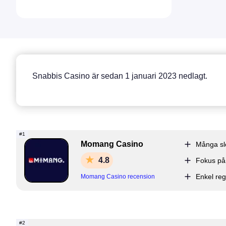
Snabbis Casino är sedan 1 januari 2023 nedlagt.
Momang Casino
Många slo
4.8
Fokus på 
Enkel reg
Momang Casino recension