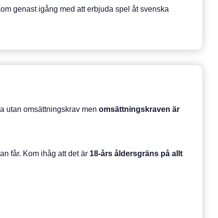
kom genast igång med att erbjuda spel åt svenska
vara utan omsättningskrav men
omsättningskraven är
n får. Kom ihåg att det är
18-års åldersgräns på allt