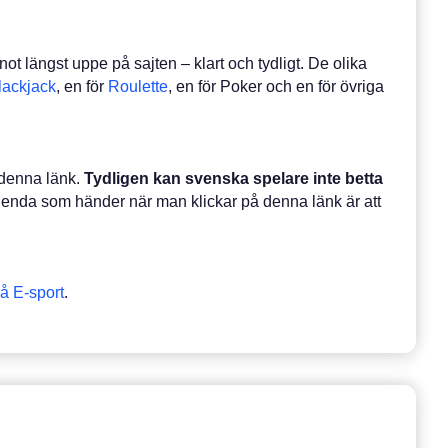
ot längst uppe på sajten – klart och tydligt. De olika
lackjack
, en för
Roulette
, en för Poker och en för övriga
 denna länk.
Tydligen kan svenska spelare inte betta
Det enda som händer när man klickar på denna länk är att
å E-sport
.