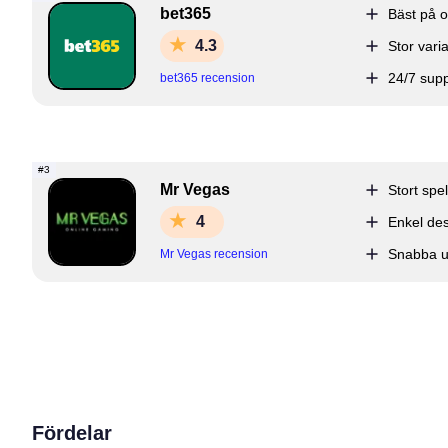
bet365
Bäst på o
4.3
Stor varia
24/7 supp
bet365 recension
Mr Vegas
Stort spe
4
Enkel de
Snabba u
Mr Vegas recension
Fördelar