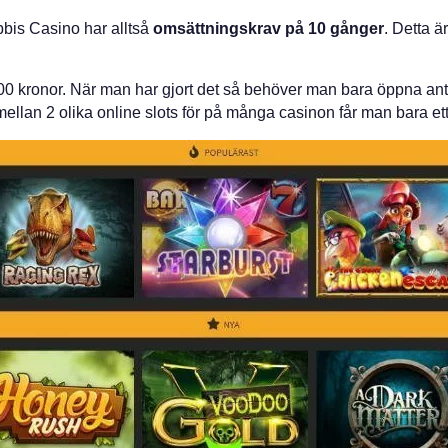
bbis Casino har alltså
omsättningskrav på 10 gånger
. Detta ä
 200 kronor. När man har gjort det så behöver man bara öppna an
ellan 2 olika online slots för på många casinon får man bara ett