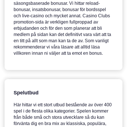
säsongsbaserade bonusar. Vi hittar reload-
bonusar, insatsbonusar, bonusar för bordsspel
och live-casino och mycket annat. Casino Clubs
promotion-sida är verkligen fullproppad av
erbjudanden och för den som planerar att bli
medlem på sidan kan det definitivt vara värt att ta
en titt på allt som man kan ta de av. Som vanligt
rekommenderar vi våra läsare att alltid läsa
villkoren innan ni väljer att ta emot en bonus.
Spelutbud
Här hittar vi ett stort utbud bestående av över 400
spel i de flesta olika kategorier. Spelen kommer
från både små och stora utvecklare så du kan
förvänta dig en bra mix av klassiska, populära,