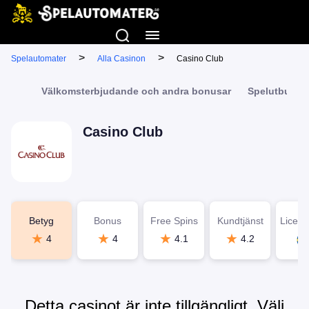
>
>
Spelautomater
Alla Casinon
Casino Club
Välkomsterbjudande och andra bonusar
Spelutbud
Casino Club
Betyg
Bonus
Free Spins
Kundtjänst
Licensi
4
4
4.1
4.2
Detta casinot är inte tillgängligt. Välj