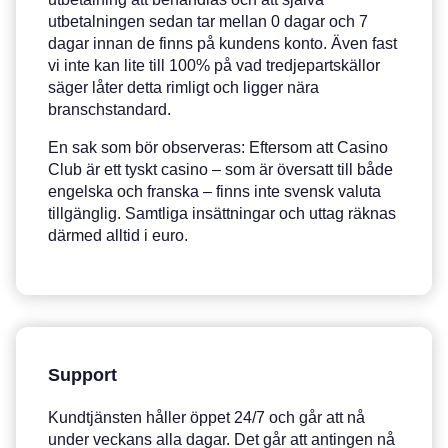
utbetalningen sedan tar mellan 0 dagar och 7
dagar innan de finns på kundens konto. Även fast
vi inte kan lite till 100% på vad tredjepartskällor
säger låter detta rimligt och ligger nära
branschstandard.
En sak som bör observeras: Eftersom att Casino
Club är ett tyskt casino – som är översatt till både
engelska och franska – finns inte svensk valuta
tillgänglig. Samtliga insättningar och uttag räknas
därmed alltid i euro.
Support
Kundtjänsten håller öppet 24/7 och går att nå
under veckans alla dagar. Det går att antingen nå