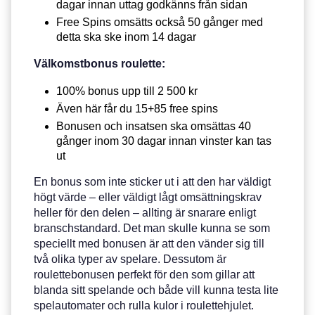
dagar innan uttag godkänns från sidan
Free Spins omsätts också 50 gånger med
detta ska ske inom 14 dagar
Välkomstbonus roulette:
100% bonus upp till 2 500 kr
Även här får du 15+85 free spins
Bonusen och insatsen ska omsättas 40
gånger inom 30 dagar innan vinster kan tas
ut
En bonus som inte sticker ut i att den har väldigt
högt värde – eller väldigt lågt omsättningskrav
heller för den delen – allting är snarare enligt
branschstandard. Det man skulle kunna se som
speciellt med bonusen är att den vänder sig till
två olika typer av spelare. Dessutom är
roulettebonusen perfekt för den som gillar att
blanda sitt spelande och både vill kunna testa lite
spelautomater och rulla kulor i roulettehjulet.