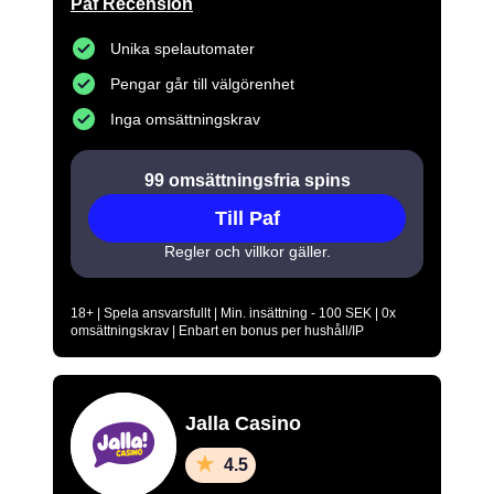
Paf Recension
Unika spelautomater
Pengar går till välgörenhet
Inga omsättningskrav
99 omsättningsfria spins
Till Paf
Regler och villkor gäller.
18+ | Spela ansvarsfullt | Min. insättning - 100 SEK | 0x
omsättningskrav | Enbart en bonus per hushåll/IP
Jalla Casino
4.5