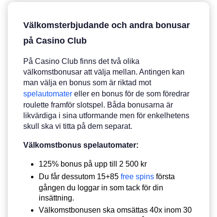
Välkomsterbjudande och andra bonusar
på Casino Club
På Casino Club finns det två olika
välkomstbonusar att välja mellan. Antingen kan
man välja en bonus som är riktad mot
spelautomater
eller en bonus för de som föredrar
roulette framför slotspel. Båda bonusarna är
likvärdiga i sina utformande men för enkelhetens
skull ska vi titta på dem separat.
Välkomstbonus spelautomater:
125% bonus på upp till 2 500 kr
Du får dessutom 15+85
free spins
första
gången du loggar in som tack för din
insättning.
Välkomstbonusen ska omsättas 40x inom 30