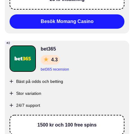
Besök Momang Casino
bet365
4.3
bet365 recension
Bäst på odds och betting
Stor variation
24/7 support
1500 kr och 100 free spins