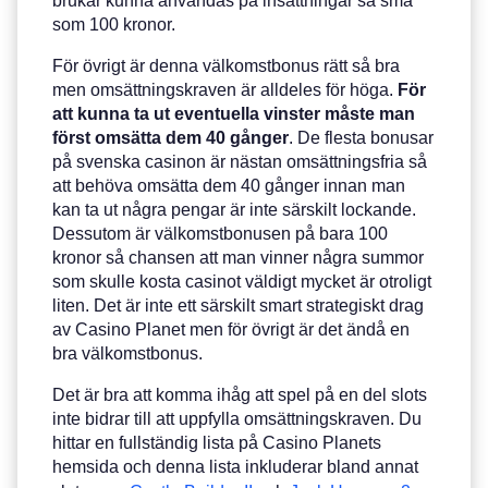
brukar kunna användas på insättningar så små
som 100 kronor.
För övrigt är denna välkomstbonus rätt så bra
men omsättningskraven är alldeles för höga.
För
att kunna ta ut eventuella vinster måste man
först omsätta dem 40 gånger
. De flesta bonusar
på svenska casinon är nästan omsättningsfria så
att behöva omsätta dem 40 gånger innan man
kan ta ut några pengar är inte särskilt lockande.
Dessutom är välkomstbonusen på bara 100
kronor så chansen att man vinner några summor
som skulle kosta casinot väldigt mycket är otroligt
liten. Det är inte ett särskilt smart strategiskt drag
av Casino Planet men för övrigt är det ändå en
bra välkomstbonus.
Det är bra att komma ihåg att spel på en del slots
inte bidrar till att uppfylla omsättningskraven. Du
hittar en fullständig lista på Casino Planets
hemsida och denna lista inkluderar bland annat