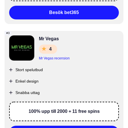
Besök bet365
Mr Vegas
4
Mr Vegas recension
Stort spelutbud
Enkel design
Snabba uttag
100% upp till 2000 + 11 free spins