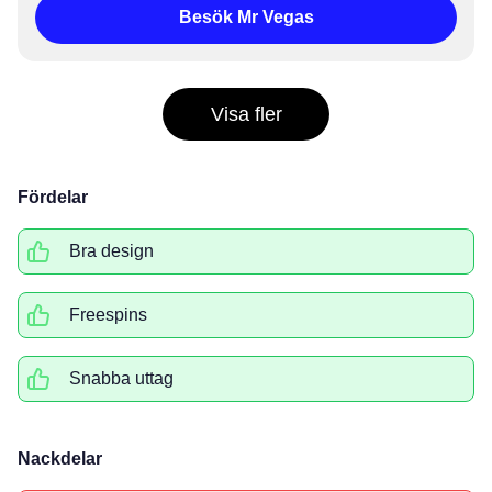
Besök Mr Vegas
Visa fler
Fördelar
Bra design
Freespins
Snabba uttag
Nackdelar