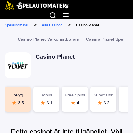
>
>
Spelautomater
Alla Casinon
Casino Planet
Casino Planet Välkomstbonus
Casino Planet Spelutb
Casino Planet
Betyg
Bonus
Free Spins
Kundtjänst
Sp
3.5
3.1
4
3.2
Detta casinot är inte tillgängligt. Välj