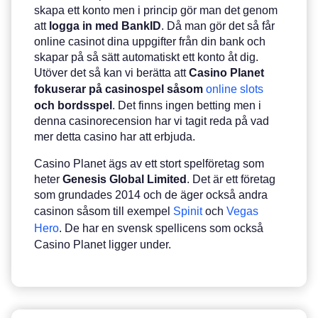
skapa ett konto men i princip gör man det genom
att
logga in med BankID
. Då man gör det så får
online casinot dina uppgifter från din bank och
skapar på så sätt automatiskt ett konto åt dig.
Utöver det så kan vi berätta att
Casino Planet
fokuserar på casinospel såsom
online slots
och bordsspel
. Det finns ingen betting men i
denna casinorecension har vi tagit reda på vad
mer detta casino har att erbjuda.
Casino Planet ägs av ett stort spelföretag som
heter
Genesis Global Limited
. Det är ett företag
som grundades 2014 och de äger också andra
casinon såsom till exempel
Spinit
och
Vegas
Hero
. De har en svensk spellicens som också
Casino Planet ligger under.