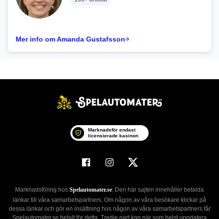
Mer info om Amanda Gustafsson
Marknadsför endast
licensierade kasinon
Marknadsföring hos
Spelautomater.se
: Den här sajten innehåller betalda
länkar till våra samarbetspartners. Om någon av våra besökare klickar på
dessa länkar och gör en insättning hos någon av våra samarbetspartners får
Spelautomater.se betalt för detta. Tredje part kan när som helst uppdatera