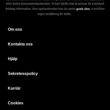
eller ändra bonusar/erbjudanden. Vi kan därför inte ta ansvar för eventuell
felaktig information. Hos spelautomater kan du spela
gratis slots
, vi erhåller
ingen ersättning för detta.
Om oss
Kontakta oss
Hjälp
Sekretesspolicy
Karriär
Cookies