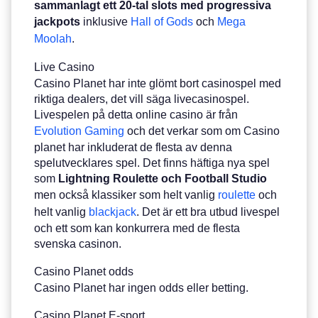
sammanlagt ett 20-tal slots med progressiva
jackpots
inklusive
Hall of Gods
och
Mega
Moolah
.
Live Casino
Casino Planet har inte glömt bort casinospel med
riktiga dealers, det vill säga livecasinospel.
Livespelen på detta online casino är från
Evolution Gaming
och det verkar som om Casino
planet har inkluderat de flesta av denna
spelutvecklares spel. Det finns häftiga nya spel
som
Lightning Roulette och Football Studio
men också klassiker som helt vanlig
roulette
och
helt vanlig
blackjack
. Det är ett bra utbud livespel
och ett som kan konkurrera med de flesta
svenska casinon.
Casino Planet odds
Casino Planet har ingen odds eller betting.
Casino Planet E-sport