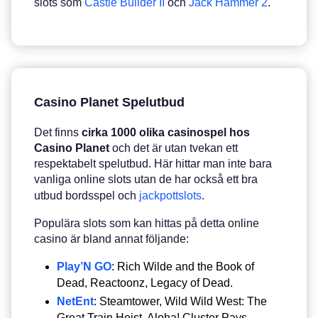
slots som
Castle Builder II
och
Jack Hammer 2
.
Casino Planet Spelutbud
Det finns
cirka 1000 olika casinospel hos
Casino Planet
och det är utan tvekan ett
respektabelt spelutbud. Här hittar man inte bara
vanliga online slots utan de har också ett bra
utbud bordsspel och
jackpottslots
.
Populära slots som kan hittas på detta online
casino är bland annat följande:
Play’N GO
: Rich Wilde and the Book of
Dead, Reactoonz, Legacy of Dead.
NetEnt
: Steamtower, Wild Wild West: The
Great Train Heist, Aloha! Cluster Pays.