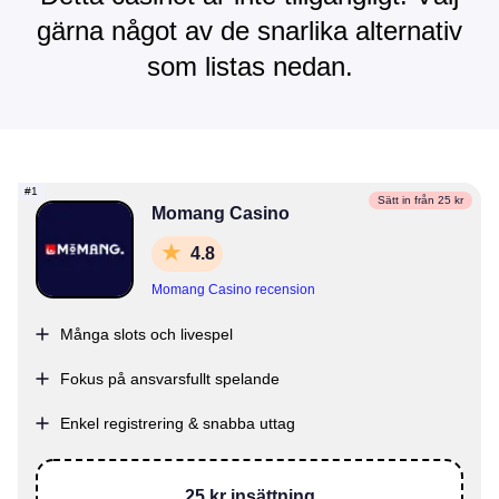
gärna något av de snarlika alternativ
som listas nedan.
Sätt in från 25 kr
Momang Casino
4.8
Momang Casino recension
Många slots och livespel
Fokus på ansvarsfullt spelande
Enkel registrering & snabba uttag
25 kr insättning