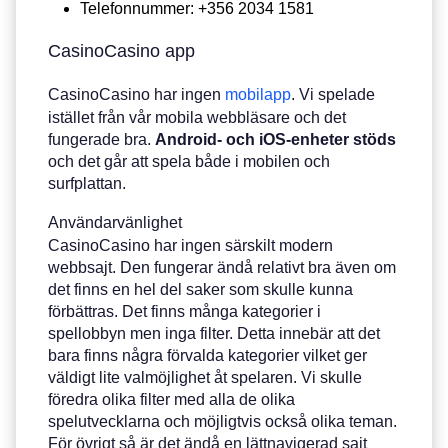
Telefonnummer: +356 2034 1581
CasinoCasino app
CasinoCasino har ingen
mobilapp
. Vi spelade
istället från vår mobila webbläsare och det
fungerade bra.
Android- och iOS-enheter stöds
och det går att spela både i mobilen och
surfplattan.
Användarvänlighet
CasinoCasino har ingen särskilt modern
webbsajt. Den fungerar ändå relativt bra även om
det finns en hel del saker som skulle kunna
förbättras. Det finns många kategorier i
spellobbyn men inga filter. Detta innebär att det
bara finns några förvalda kategorier vilket ger
väldigt lite valmöjlighet åt spelaren. Vi skulle
föredra olika filter med alla de olika
spelutvecklarna och möjligtvis också olika teman.
För övrigt så är det ändå en lättnavigerad sajt