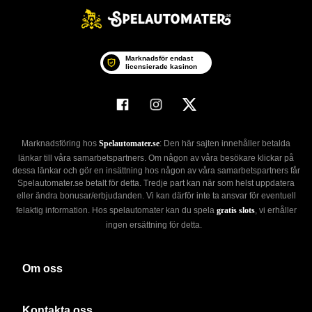
Marknadsför endast
licensierade kasinon
Marknadsföring hos
Spelautomater.se
: Den här sajten innehåller betalda
länkar till våra samarbetspartners. Om någon av våra besökare klickar på
dessa länkar och gör en insättning hos någon av våra samarbetspartners får
Spelautomater.se betalt för detta. Tredje part kan när som helst uppdatera
eller ändra bonusar/erbjudanden. Vi kan därför inte ta ansvar för eventuell
felaktig information. Hos spelautomater kan du spela
gratis slots
, vi erhåller
ingen ersättning för detta.
Om oss
Kontakta oss