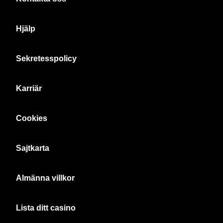
Hjälp
Sekretesspolicy
Karriär
Cookies
Sajtkarta
Almänna villkor
Lista ditt casino