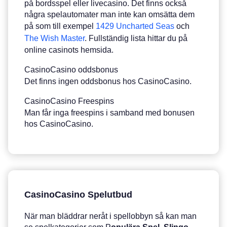
på bordsspel eller livecasino. Det finns också
några spelautomater man inte kan omsätta dem
på som till exempel
1429 Uncharted Seas
och
The Wish Master
. Fullständig lista hittar du på
online casinots hemsida.
CasinoCasino oddsbonus
Det finns ingen oddsbonus hos CasinoCasino.
CasinoCasino Freespins
Man får inga freespins i samband med bonusen
hos CasinoCasino.
CasinoCasino Spelutbud
När man bläddrar neråt i spellobbyn så kan man