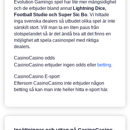
Evolution Gamings spel har lite mer mångsidighet
och de erbjuder bland annat
Lightning Dice,
Football Studio och Super Sic Bo
. Vi hittade
inga svenska dealers så utbudet olika spel är inte
särskilt stort. Vill man ta en liten paus från
slotspelandet så är det ändå bra att det finns en
möjlighet att spela casinospel med riktiga
dealers.
CasinoCasino odds
CasinoCasino erbjuder ingen odds eller
betting
.
CasinoCasino E-sport
Eftersom CasinoCasino inte erbjuder någon
betting så kan man inte heller hitta e-sport här.