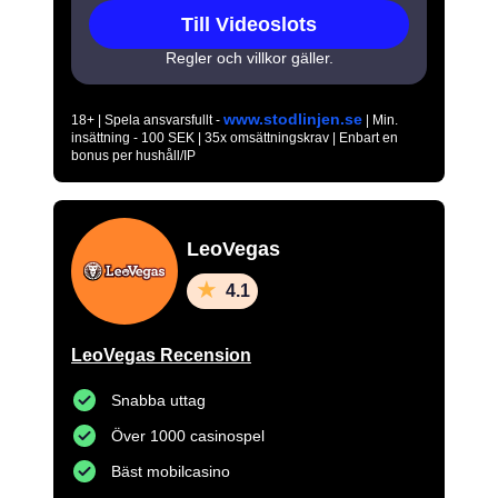
Till Videoslots
Regler och villkor gäller.
www.stodlinjen.se
18+ | Spela ansvarsfullt -
| Min.
insättning - 100 SEK | 35x omsättningskrav | Enbart en
bonus per hushåll/IP
LeoVegas
4.1
LeoVegas Recension
Snabba uttag
Över 1000 casinospel
Bäst mobilcasino