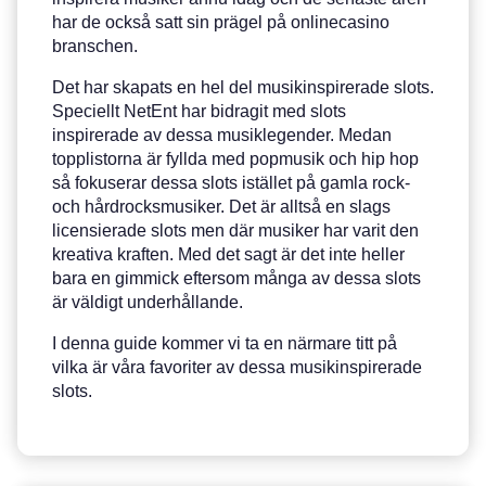
har de också satt sin prägel på onlinecasino
branschen.
Det har skapats en hel del musikinspirerade slots.
Speciellt NetEnt har bidragit med slots
inspirerade av dessa musiklegender. Medan
topplistorna är fyllda med popmusik och hip hop
så fokuserar dessa slots istället på gamla rock-
och hårdrocksmusiker. Det är alltså en slags
licensierade slots men där musiker har varit den
kreativa kraften. Med det sagt är det inte heller
bara en gimmick eftersom många av dessa slots
är väldigt underhållande.
I denna guide kommer vi ta en närmare titt på
vilka är våra favoriter av dessa musikinspirerade
slots.