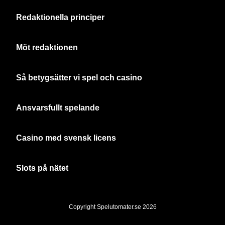
Redaktionella principer
Möt redaktionen
Så betygsätter vi spel och casino
Ansvarsfullt spelande
Casino med svensk licens
Slots på nätet
Copyright Spelutomater.se 2026