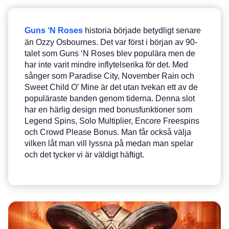
Guns ‘N Roses
historia började betydligt senare
än Ozzy Osbournes. Det var först i början av 90-
talet som Guns ‘N Roses blev populära men de
har inte varit mindre inflytelserika för det. Med
sånger som Paradise City, November Rain och
Sweet Child O’ Mine är det utan tvekan ett av de
populäraste banden genom tiderna. Denna slot
har en härlig design med bonusfunktioner som
Legend Spins, Solo Multiplier, Encore Freespins
och Crowd Please Bonus. Man får också välja
vilken låt man vill lyssna på medan man spelar
och det tycker vi är väldigt häftigt.