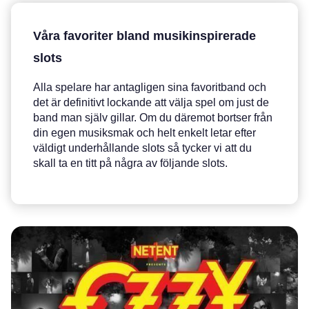
Våra favoriter bland musikinspirerade
slots
Alla spelare har antagligen sina favoritband och
det är definitivt lockande att välja spel om just de
band man själv gillar. Om du däremot bortser från
din egen musiksmak och helt enkelt letar efter
väldigt underhållande slots så tycker vi att du
skall ta en titt på några av följande slots.