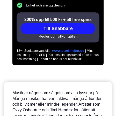
Enkel och snygg design
300% upp till 500 kr + 50 free spins
Till Snabbare
Regler och villkor gäller.
www.stodlinjen.se
18+ | Spela ansvarsfullt -
| Min.
insättning - 100 SEK | 20x omsättningskrav på både bonus
och insättning | Enbart en bonus per hushåll/IP
Musik är något som så gott som alla lyssnar på.
Många musiker har varit aktiva i många årtionden
och blivit mer eller mindre legender. Artister som
Ozzy Osbourne och Jimi Hendrix fortsätter att
inspirera musiker ännu idag och de senaste åren