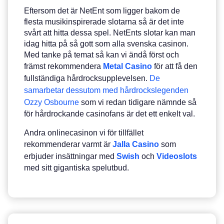
Eftersom det är NetEnt som ligger bakom de
flesta musikinspirerade slotarna så är det inte
svårt att hitta dessa spel. NetEnts slotar kan man
idag hitta på så gott som alla svenska casinon.
Med tanke på temat så kan vi ändå först och
främst rekommendera
Metal Casino
för att få den
fullständiga hårdrocksupplevelsen.
De
samarbetar dessutom med hårdrockslegenden
Ozzy Osbourne
som vi redan tidigare nämnde så
för hårdrockande casinofans är det ett enkelt val.
Andra onlinecasinon vi för tillfället
rekommenderar varmt är
Jalla Casino
som
erbjuder insättningar med
Swish
och
Videoslots
med sitt gigantiska spelutbud.