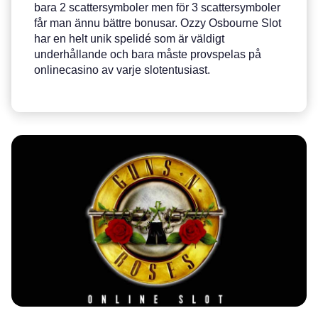
bara 2 scattersymboler men för 3 scattersymboler
får man ännu bättre bonusar. Ozzy Osbourne Slot
har en helt unik spelidé som är väldigt
underhållande och bara måste provspelas på
onlinecasino av varje slotentusiast.