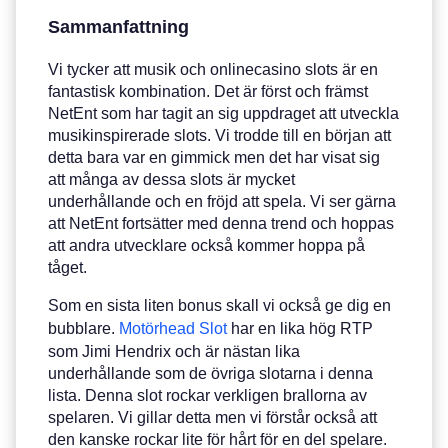
Sammanfattning
Vi tycker att musik och onlinecasino slots är en
fantastisk kombination. Det är först och främst
NetEnt som har tagit an sig uppdraget att utveckla
musikinspirerade slots. Vi trodde till en början att
detta bara var en gimmick men det har visat sig
att många av dessa slots är mycket
underhållande och en fröjd att spela. Vi ser gärna
att NetEnt fortsätter med denna trend och hoppas
att andra utvecklare också kommer hoppa på
tåget.
Som en sista liten bonus skall vi också ge dig en
bubblare.
Motörhead Slot
har en lika hög RTP
som Jimi Hendrix och är nästan lika
underhållande som de övriga slotarna i denna
lista. Denna slot rockar verkligen brallorna av
spelaren. Vi gillar detta men vi förstår också att
den kanske rockar lite för hårt för en del spelare.