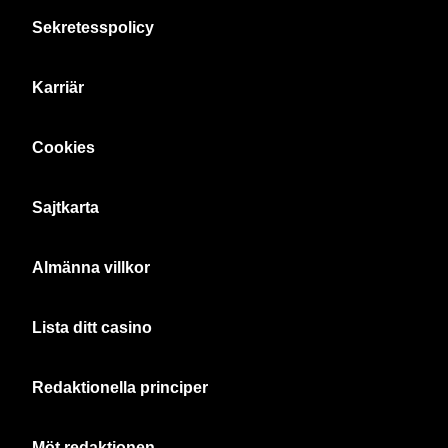
Sekretesspolicy
Karriär
Cookies
Sajtkarta
Almänna villkor
Lista ditt casino
Redaktionella principer
Möt redaktionen