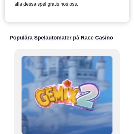
alla dessa spel gratis hos oss.
Populära Spelautomater på Race Casino