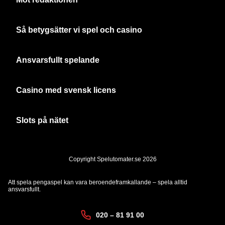
Så betygsätter vi spel och casino
Ansvarsfullt spelande
Casino med svensk licens
Slots på nätet
Copyright Spelutomater.se 2026
Att spela pengaspel kan vara beroendeframkallande – spela alltid
ansvarsfullt.
020 – 81 91 00