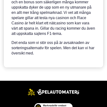
och en bonus som säkerligen många kommer
uppskatta dyker de upp som en ny utmanare på
en allt mer trång spelmarknad. Vi vet att många
spelare gillar att testa nya casinon och Race
Casino är helt klart ett nätcasino som kan vara
värt att spana in. Gillar du racing kommer du även
att uppskatta sajtens F1-tema.
Det enda som vi stör oss på är avsaknaden av
sorteringsalternativ för spelen. Men det kan vi har
översikt med.
Marknadsför endast