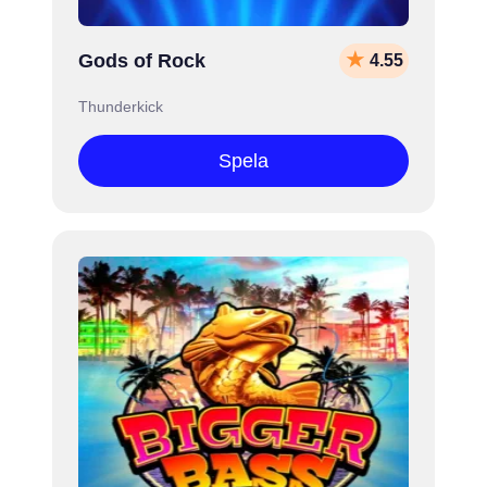
Gods of Rock
4.55
Thunderkick
Spela