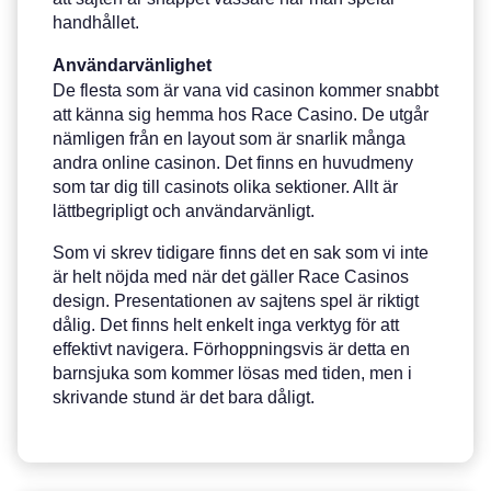
handhållet.
Användarvänlighet
De flesta som är vana vid casinon kommer snabbt
att känna sig hemma hos Race Casino. De utgår
nämligen från en layout som är snarlik många
andra online casinon. Det finns en huvudmeny
som tar dig till casinots olika sektioner. Allt är
lättbegripligt och användarvänligt.
Som vi skrev tidigare finns det en sak som vi inte
är helt nöjda med när det gäller Race Casinos
design. Presentationen av sajtens spel är riktigt
dålig. Det finns helt enkelt inga verktyg för att
effektivt navigera. Förhoppningsvis är detta en
barnsjuka som kommer lösas med tiden, men i
skrivande stund är det bara dåligt.