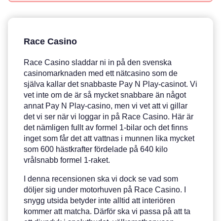
Race Casino
Race Casino sladdar ni in på den svenska
casinomarknaden med ett nätcasino som de
själva kallar det snabbaste Pay N Play-casinot. Vi
vet inte om de är så mycket snabbare än något
annat Pay N Play-casino, men vi vet att vi gillar
det vi ser när vi loggar in på Race Casino. Här är
det nämligen fullt av formel 1-bilar och det finns
inget som får det att vattnas i munnen lika mycket
som 600 hästkrafter fördelade på 640 kilo
vrålsnabb formel 1-raket.
I denna recensionen ska vi dock se vad som
döljer sig under motorhuven på Race Casino. I
snygg utsida betyder inte alltid att interiören
kommer att matcha. Därför ska vi passa på att ta