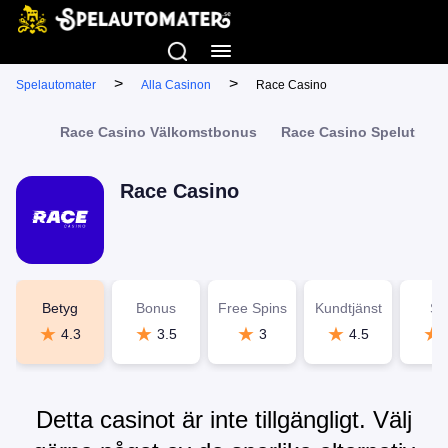
>
>
Spelautomater
Alla Casinon
Race Casino
Race Casino Välkomstbonus
Race Casino Spelutbud
Race Casino
Betyg
Bonus
Free Spins
Kundtjänst
Sp
4.3
3.5
3
4.5
Detta casinot är inte tillgängligt. Välj