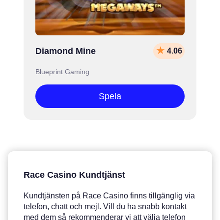
Diamond Mine
4.06
Blueprint Gaming
Spela
Race Casino Kundtjänst
Kundtjänsten på Race Casino finns tillgänglig via
telefon, chatt och mejl. Vill du ha snabb kontakt
med dem så rekommenderar vi att välja telefon