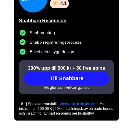
4.1
Snabbare Recension
Snabba uttag
Snabb registreringsprocess
Enkel och snygg design
300% upp till 500 kr + 50 free spins
Till Snabbare
Regler och villkor gäller.
www.stodlinjen.se
18+ | Spela ansvarsfullt -
| Min.
insättning - 100 SEK | 20x omsättningskrav på både bonus
och insättning | Enbart en bonus per hushåll/IP