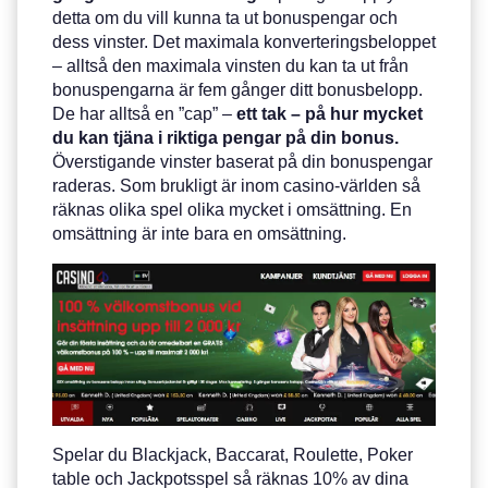
detta om du vill kunna ta ut bonuspengar och
dess vinster. Det maximala konverteringsbeloppet
– alltså den maximala vinsten du kan ta ut från
bonuspengarna är fem gånger ditt bonusbelopp.
De har alltså en ”cap” –
ett tak – på hur mycket
du kan tjäna i riktiga pengar på din bonus.
Överstigande vinster baserat på din bonuspengar
raderas. Som brukligt är inom casino-världen så
räknas olika spel olika mycket i omsättning. En
omsättning är inte bara en omsättning.
Spelar du Blackjack, Baccarat, Roulette, Poker
table och Jackpotsspel så räknas 10% av dina