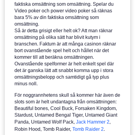
faktiska omsättning som omsättning. Spelar du
Video poker och power video poker så räknas
bara 5% av din faktiska omsättning som
omsättning.
Så är detta grisigt eller helt ok? Att man räknar
omsättning på olika sätt har blivit kutym i
branschen. Faktum är att många casinon räknar
bort ovanstående spel helt och hållet när det
kommer till att beräkna omsättningen.
Ovanstående spelformer är helt enkelt spel där
det är ganska lätt att snabbt komma upp i stora
omsättningsbelopp och samtidigt gå typ plus
minus noll.
För noggrannhetens skull så kommer här även de
slots som är helt undantagna från omsättningen:
Beautiful bones, Cool Buck, Forsaken Kingdom,
Stardust, Untamed Bengal Tiger, Untamed Giant
Panda, Untamed Wolf Pack,
Jack Hammer 2
,
Robin Hood, Tomb Raider,
Tomb Raider 2
.