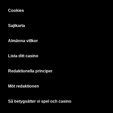
Cookies
Sajtkarta
Almänna villkor
Lista ditt casino
Redaktionella principer
Möt redaktionen
Så betygsätter vi spel och casino