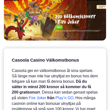
Casoola Casino Välkomstbonus
Casoola ger en välkomstbonus åt sina spelare.
Så länge man inte har utnyttjat en bonus hos dem
tidigare så kan man få denna bonus.
Då du
sätter in minst 200 kronor så kommer du få
200 gratissnurr
. Dessa kan sedan genast spelas
på sloten
Fire Joker
från
Play’n GO
. Hos många
casinon online kan bonusar utnyttjas på
insättningar så små som 100 kronor. Vi har inget