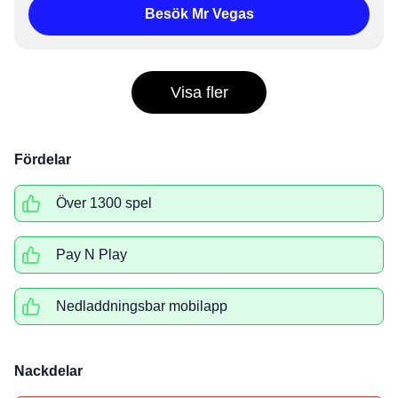
Besök Mr Vegas
Visa fler
Fördelar
Över 1300 spel
Pay N Play
Nedladdningsbar mobilapp
Nackdelar