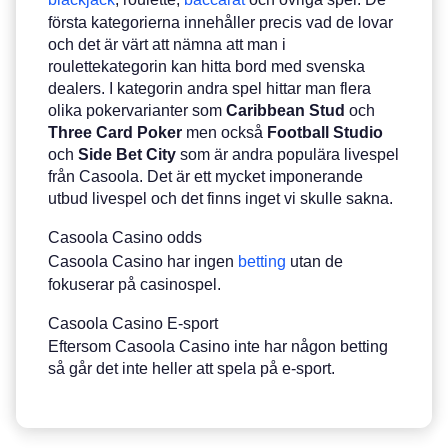
första kategorierna innehåller precis vad de lovar
och det är värt att nämna att man i
roulettekategorin kan hitta bord med svenska
dealers. I kategorin andra spel hittar man flera
olika pokervarianter som
Caribbean Stud
och
Three Card Poker
men också
Football Studio
och
Side Bet City
som är andra populära livespel
från Casoola. Det är ett mycket imponerande
utbud livespel och det finns inget vi skulle sakna.
Casoola Casino odds
Casoola Casino har ingen
betting
utan de
fokuserar på casinospel.
Casoola Casino E-sport
Eftersom Casoola Casino inte har någon betting
så går det inte heller att spela på e-sport.