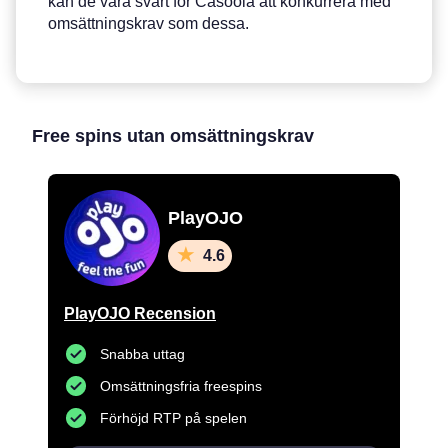
kan de vara svårt för Casoola att konkurrera med
omsättningskrav som dessa.
Free spins utan omsättningskrav
PlayOJO
4.6
PlayOJO Recension
Snabba uttag
Omsättningsfria freespins
Förhöjd RTP på spelen