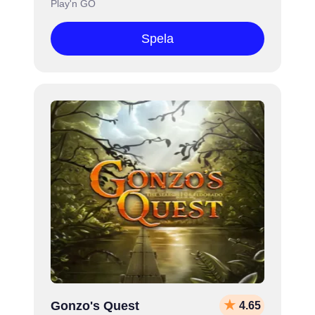
Play'n GO
Spela
Gonzo's Quest
4.65