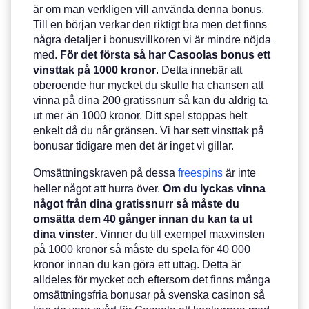
är om man verkligen vill använda denna bonus.
Till en början verkar den riktigt bra men det finns
några detaljer i bonusvillkoren vi är mindre nöjda
med.
För det första så har Casoolas bonus ett
vinsttak på 1000 kronor
. Detta innebär att
oberoende hur mycket du skulle ha chansen att
vinna på dina 200 gratissnurr så kan du aldrig ta
ut mer än 1000 kronor. Ditt spel stoppas helt
enkelt då du når gränsen. Vi har sett vinsttak på
bonusar tidigare men det är inget vi gillar.
Omsättningskraven på dessa
freespins
är inte
heller något att hurra över.
Om du lyckas vinna
något från dina gratissnurr så måste du
omsätta dem 40 gånger innan du kan ta ut
dina vinster
. Vinner du till exempel maxvinsten
på 1000 kronor så måste du spela för 40 000
kronor innan du kan göra ett uttag. Detta är
alldeles för mycket och eftersom det finns många
omsättningsfria bonusar på svenska casinon så