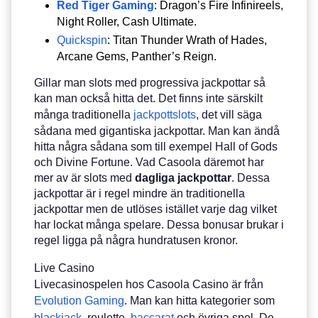
Red Tiger Gaming
: Dragon’s Fire Infinireels,
Night Roller, Cash Ultimate.
Quickspin
: Titan Thunder Wrath of Hades,
Arcane Gems, Panther’s Reign.
Gillar man slots med progressiva jackpottar så
kan man också hitta det. Det finns inte särskilt
många traditionella
jackpottslots
, det vill säga
sådana med gigantiska jackpottar. Man kan ändå
hitta några sådana som till exempel Hall of Gods
och Divine Fortune. Vad Casoola däremot har
mer av är slots med
dagliga jackpottar
. Dessa
jackpottar är i regel mindre än traditionella
jackpottar men de utlöses istället varje dag vilket
har lockat många spelare. Dessa bonusar brukar i
regel ligga på några hundratusen kronor.
Live Casino
Livecasinospelen hos Casoola Casino är från
Evolution Gaming
. Man kan hitta kategorier som
blackjack
, roulette,
baccarat
och övriga spel. De