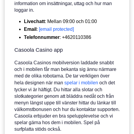
information om insättningar, uttag och hur man
loggar in.
Livechatt
: Mellan 09:00 och 01:00
Email
:
[email protected]
Telefonnummer
: +4620110386
Casoola Casino app
Casoola Casinos mobilversion laddade snabbt
och i mobilen får man bekanta sig ännu närmare
med de olika robotarna. De tar verkligen över
hela designen när man
spelar i mobilen
och det
tycker vi är häftigt. Du hittar alla slotar och
slotkategorier genom att bläddra nedåt och från
menyn längst uppe till vänster hittar du länkar till
välkomstbonusen och hur du kontaktar supporten.
Casoola erbjuder en bra spelupplevelse och vi
spelar gärna hos dem i mobilen. Spel på
surfplatta stöds också.