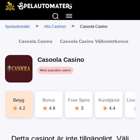
>
>
Spelautomater
Alla Casinon
Casoola Casino
Casoola Casino
Casoola Casino Välkomstbonus
C
Casoola Casino
Mest populära casino
Betyg
Bonus
Free Spins
Kundtjänst
Licensi
4.2
4.8
3
4.4
Detta casinot är inte tillgängligt. Välj